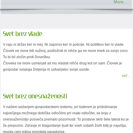
More...
Svet brez vlade
V raju ni držav ker ni mej. Ni zaporov ker ni policije. Ni politikov ker ni vlade.
Človek ne more biti suženj, podložnik in nihče ga ne more imeti za svojo ovco.
To bi bil zločin proti človeštvu.
Človeka ne more usmerjati ali mu vladati nihče drug kot on sam. Človek je
gospodar svojega življenja in ustvarjalec svoje usode.
več...
Svet brez onesnaženosti
V našem sedanjem gospodarskem sistemu, pri katerem je pridobivanje
največjega možnega dobička odločilno pri vsaki odločitvi, se boju z
onesnaženostjo posveča premalo pozornosti. To postane skrb šele takrat ko je
že prepozno. Zdravje in blagostanje ljudi ter vseh ostalih živih bitij je najvišja,
morda celo edina prioriteta paradizma.