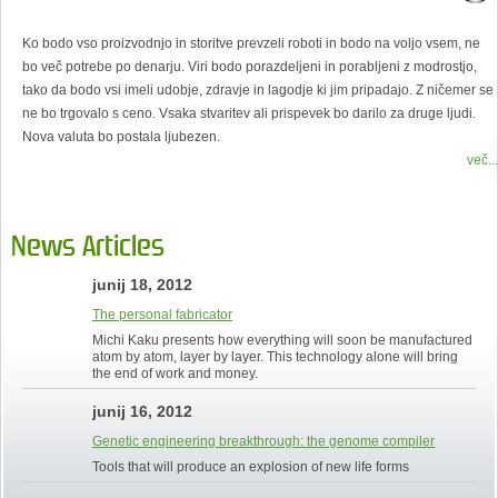
Ko bodo vso proizvodnjo in storitve prevzeli roboti in bodo na voljo vsem, ne
bo več potrebe po denarju. Viri bodo porazdeljeni in porabljeni z modrostjo,
tako da bodo vsi imeli udobje, zdravje in lagodje ki jim pripadajo. Z ničemer se
ne bo trgovalo s ceno. Vsaka stvaritev ali prispevek bo darilo za druge ljudi.
Nova valuta bo postala ljubezen.
več...
News Articles
junij 18, 2012
The personal fabricator
Michi Kaku presents how everything will soon be manufactured
atom by atom, layer by layer. This technology alone will bring
the end of work and money.
junij 16, 2012
Genetic engineering breakthrough: the genome compiler
Tools that will produce an explosion of new life forms