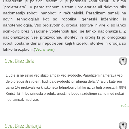
Paradizem je politični sistem ki je podoben komunizmu, a nima
“proletariata”. V paradističnem sistemu proletariat ali delovno silo
nadomestijo roboti, nanoboti in računalniki. Paradizem temelji na
novih tehnologijah kot so robotika, genetski inženiring in
nanotehnologija. Vso proizvodnjo, orodja, storitve in vire ki so lahko
učinkoviti brez vsakršne vpletenosti ljudi se lahko nacionalizira. Z
nacionalizacijo vse proizvodnje, storitev in orodij ki jo omogočijo
roboti postane denar nepotreben kajti ti izdelki, storitve in orodja so
lahko brezplačni.(
Več o tem
)
Svet Brez Dela
Ljudje si ne želijo več služb ampak več svobode. Paradizem namerava vso
delo prepustiti strojem, ljudi pa osvoboditi prisilnega dela. V raju v katerem
uživa 1% prebivalstva ki izkorišča tehnologijo lahko uživa tudi preostalih 99%.
Koristi, ki jih bo prinesla produktivnost, ne bodo razdeljene samo med nekaj
ljudi ampak med vse.
več...
Svet Brez Denarja