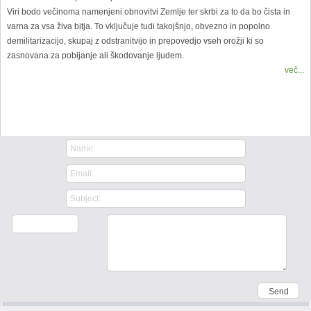
Viri bodo večinoma namenjeni obnovitvi Zemlje ter skrbi za to da bo čista in
varna za vsa živa bitja. To vključuje tudi takojšnjo, obvezno in popolno
demilitarizacijo, skupaj z odstranitvijo in prepovedjo vseh orožji ki so
zasnovana za pobijanje ali škodovanje ljudem.
več...
Contact Us